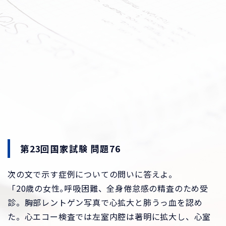
第23回国家試験 問題76
次の文で示す症例についての問いに答えよ。
「20歳の女性｡呼吸困難、全身倦怠感の精査のため受
診。胸部レントゲン写真で心拡大と肺うっ血を認め
た。心エコー検査では左室内腔は著明に拡大し、心室