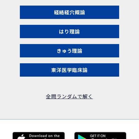
経絡経穴概論
はり理論
きゅう理論
東洋医学臨床論
全問ランダムで解く