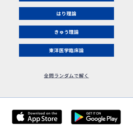
はり理論
きゅう理論
東洋医学臨床論
全問ランダムで解く