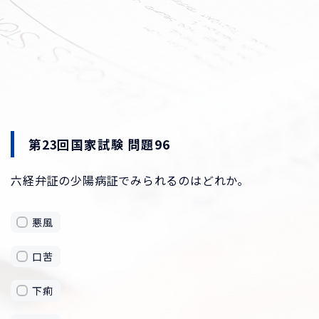
第23回国家試験 問題96
六経弁証の少陽病証でみられるのはどれか｡
悪風
口苦
下痢