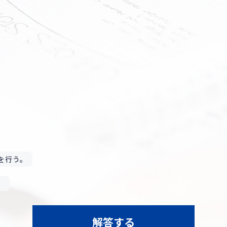
。
を行う。
。
解答する