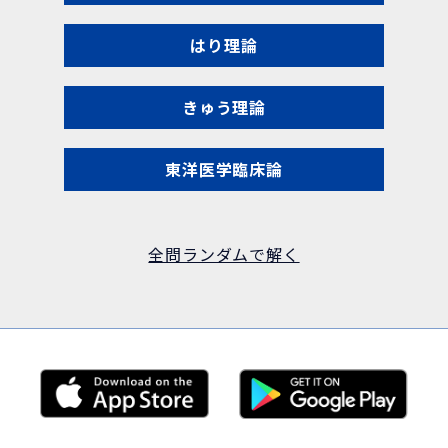
はり理論
きゅう理論
東洋医学臨床論
全問ランダムで解く