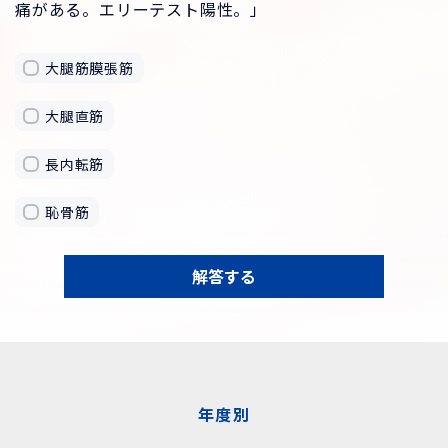
痛がある。エリーテスト陽性。」
大腿筋膜張筋
大腿直筋
長内転筋
恥骨筋
解答する
年度別