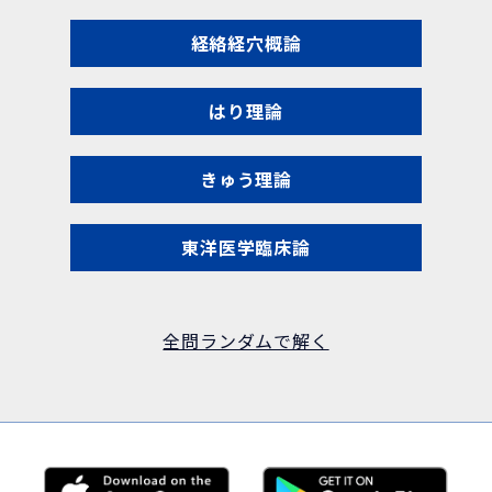
経絡経穴概論
はり理論
きゅう理論
東洋医学臨床論
全問ランダムで解く