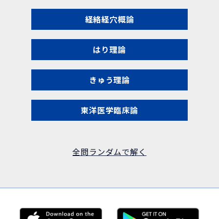
経絡経穴概論
はり理論
きゅう理論
東洋医学臨床論
全問ランダムで解く