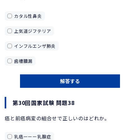
カタル性鼻炎
上気道ジフテリア
インフルエンザ肺炎
歯槽膿漏
解答する
第30回国家試験 問題38
癌と前癌病変の組合せで正しいのはどれか。
乳癌ーーー乳腺症