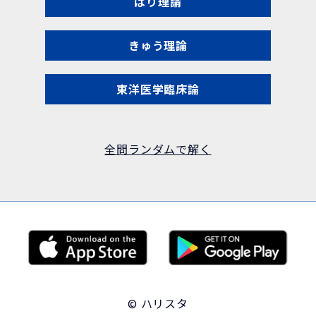
はり理論
きゅう理論
東洋医学臨床論
全問ランダムで解く
© ハリスタ