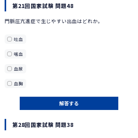
第21回国家試験 問題48
門脈圧亢進症で生じやすい出血はどれか。
吐血
喀血
血尿
血胸
解答する
第28回国家試験 問題38