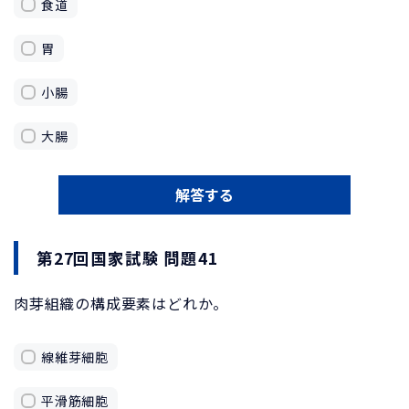
食道
胃
小腸
大腸
解答する
第27回国家試験 問題41
肉芽組織の構成要素はどれか。
線維芽細胞
平滑筋細胞