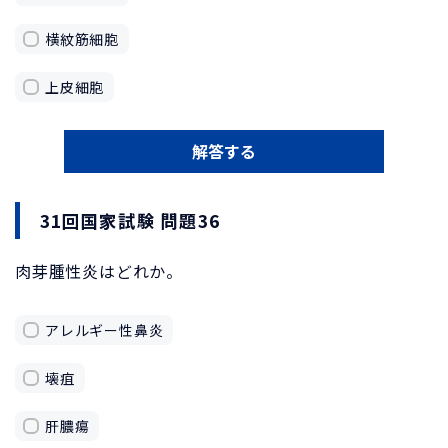
横紋筋細胞
上皮細胞
解答する
31回国家試験 問題36
肉芽腫性炎はどれか。
アレルギー性鼻炎
壊疽
肝膿瘍