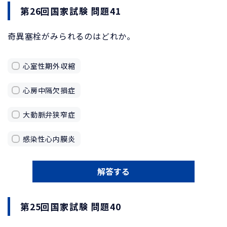
第26回国家試験 問題41
奇異塞栓がみられるのはどれか。
心室性期外収縮
心房中隔欠損症
大動脈弁狭窄症
感染性心内膜炎
解答する
第25回国家試験 問題40