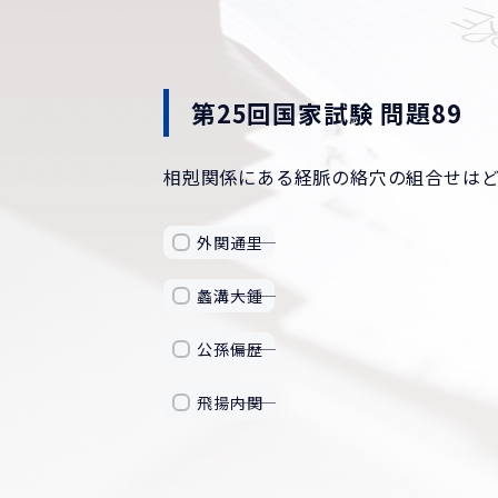
第25回国家試験 問題89
相剋関係にある経脈の絡穴の組合せは
外関―――通里
蠡溝―――大鍾
公孫―――偏歴
飛揚―――内関