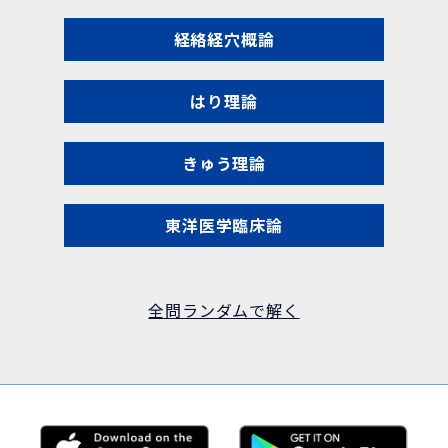
経絡経穴概論
はり理論
きゅう理論
東洋医学臨床論
全問ランダムで解く