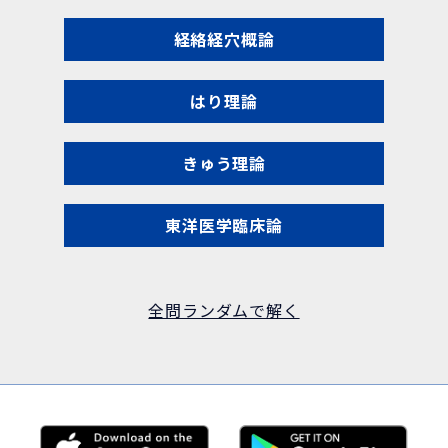
経絡経穴概論
はり理論
きゅう理論
東洋医学臨床論
全問ランダムで解く