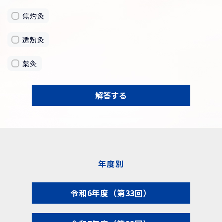
焦灼灸
透熱灸
薬灸
解答する
年度別
令和6年度（第33回）