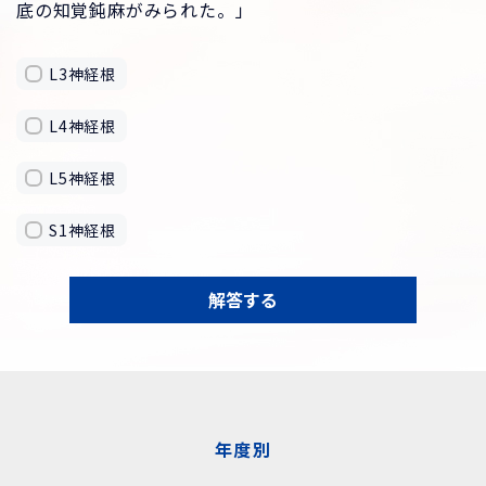
底の知覚鈍麻がみられた。」
L3神経根
L4神経根
L5神経根
S1神経根
解答する
年度別