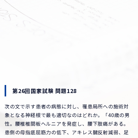
第26回国家試験 問題128
次の文で示す患者の病態に対し、罹患局所への施術対
象となる神経根で最も適切なのはどれか。「40歳の男
性。腰椎椎間板ヘルニアを発症し、腰下肢痛がある。
患側の母指底屈筋力の低下、アキレス腱反射減弱、足