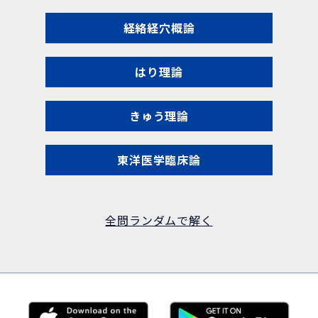
経絡経穴概論
はり理論
きゅう理論
東洋医学臨床論
全問ランダムで解く