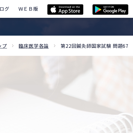
ログ
ＷＥＢ版
ップ
臨床医学各論
第22回鍼灸師国家試験 問題67