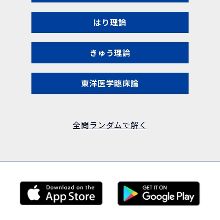
はり理論
きゅう理論
東洋医学臨床論
全問ランダムで解く