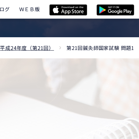
ログ
ＷＥＢ版
平成24年度（第21回）
第21回鍼灸師国家試験 問題1