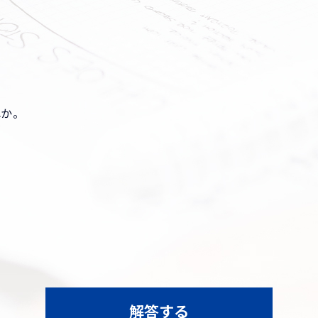
れか。
解答する