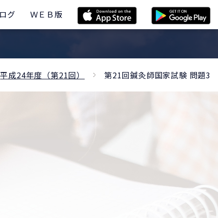
ログ
ＷＥＢ版
平成24年度（第21回）
第21回鍼灸師国家試験 問題3