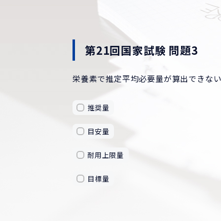
第21回国家試験 問題3
栄養素で推定平均必要量が算出できな
推奨量
目安量
耐用上限量
目標量