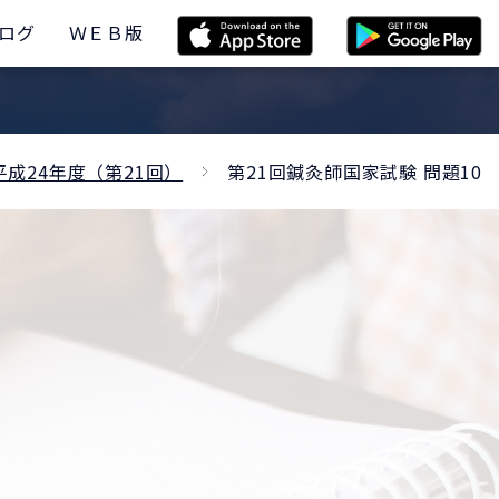
ログ
ＷＥＢ版
平成24年度（第21回）
第21回鍼灸師国家試験 問題10