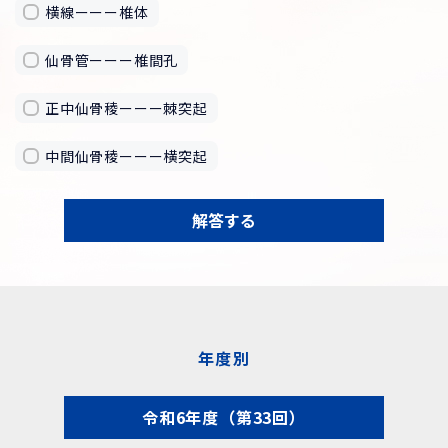
横線ーーー椎体
仙骨管ーーー椎間孔
正中仙骨稜ーーー棘突起
中間仙骨稜ーーー横突起
解答する
年度別
令和6年度（第33回）