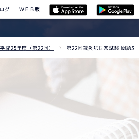
ログ
ＷＥＢ版
平成25年度（第22回）
第22回鍼灸師国家試験 問題5