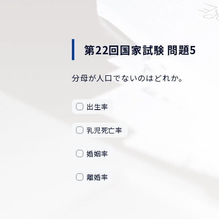
第22回国家試験 問題5
分母が人口でないのはどれか。
出生率
乳児死亡率
婚姻率
離婚率