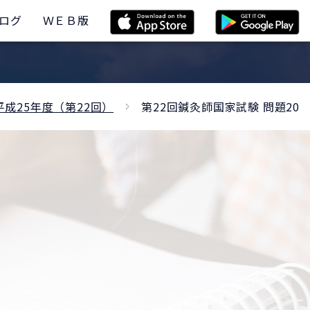
ログ
ＷＥＢ版
平成25年度（第22回）
第22回鍼灸師国家試験 問題20