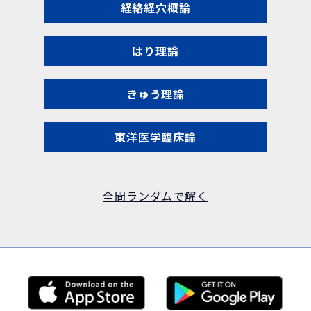
経絡経穴概論
はり理論
きゅう理論
東洋医学臨床論
全問ランダムで解く