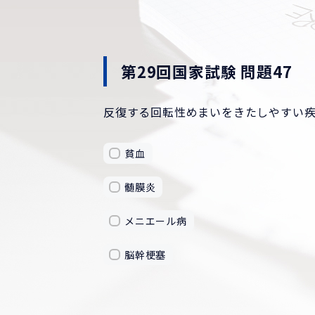
第29回国家試験 問題47
反復する回転性めまいをきたしやすい
貧血
髄膜炎
メニエール病
脳幹梗塞