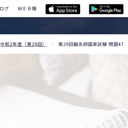
ログ
ＷＥＢ版
令和2年度（第29回）
第29回鍼灸師国家試験 問題47