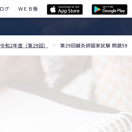
ログ
ＷＥＢ版
令和2年度（第29回）
第29回鍼灸師国家試験 問題59