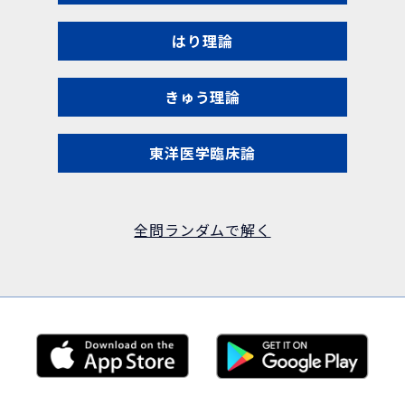
はり理論
きゅう理論
東洋医学臨床論
全問ランダムで解く