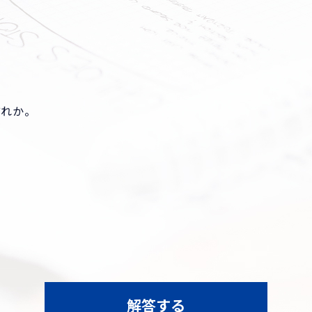
゙れか。
解答する