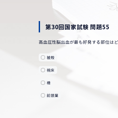
第30回国家試験 問題55
高血圧性脳出血が最も好発する部位はと
被殻
視床
橋
前頭葉