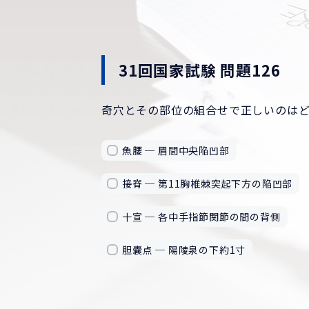
31回国家試験 問題126
奇穴とその部位の組合せで正しいのは
魚腰 ─ 眉間中央陥凹部
接脊 ─ 第11胸椎棘突起下方の陥凹部
十宣 ─ 各中手指節関節の間の背側
胆嚢点 ─ 陽陵泉の下約1寸