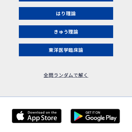
はり理論
きゅう理論
東洋医学臨床論
全問ランダムで解く