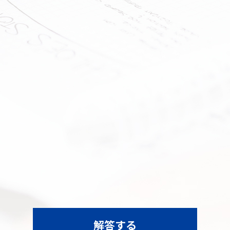
。
解答する