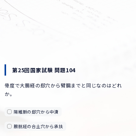
第25回国家試験 問題104
骨度で大腸経の郄穴から臂臑までと同じなのはどれ
か。
陽維脈の郄穴から中瀆
膀胱経の合土穴から承扶