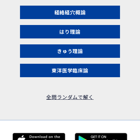
経絡経穴概論
はり理論
きゅう理論
東洋医学臨床論
全問ランダムで解く