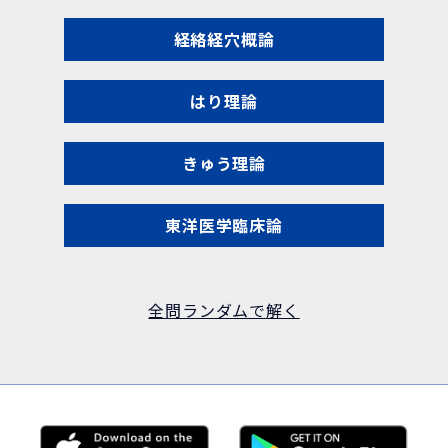
経絡経穴概論
はり理論
きゅう理論
東洋医学臨床論
全問ランダムで解く