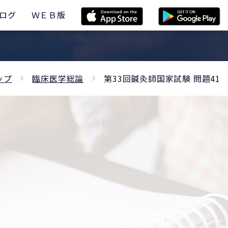
ログ
ＷＥＢ版
ップ
臨床医学総論
第33回鍼灸師国家試験 問題41