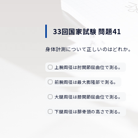
33回国家試験 問題41
身体計測について正しいのはどれか。
上腕周径は肘関節屈曲位で測る。
前腕周径は最大膨隆部で測る。
大腿周径は膝関節屈曲位で測る。
下腿周径は腓骨頭の高さで測る。