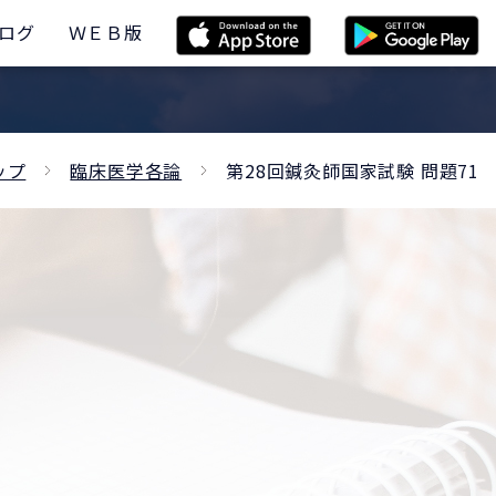
ログ
ＷＥＢ版
ップ
臨床医学各論
第28回鍼灸師国家試験 問題71