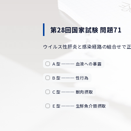
第28回国家試験 問題71
ウイルス性肝炎と感染経路の組合せで
Ａ型 ─── 血液への暴露
Ｂ型 ─── 性行為
Ｃ型 ─── 獣肉摂取
Ｅ型 ─── 生鮮魚介類摂取