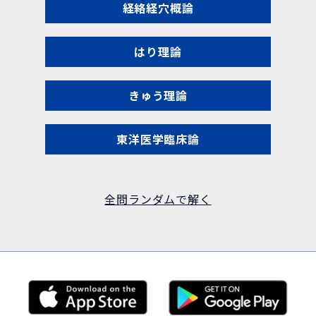
経絡経穴概論
はり理論
きゅう理論
東洋医学臨床論
全問ランダムで解く