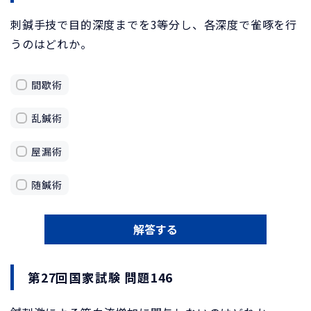
刺鍼手技で目的深度までを3等分し、各深度で雀啄を行
うのはどれか。
間歇術
乱鍼術
屋漏術
随鍼術
解答する
第27回国家試験 問題146