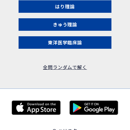
はり理論
きゅう理論
東洋医学臨床論
全問ランダムで解く