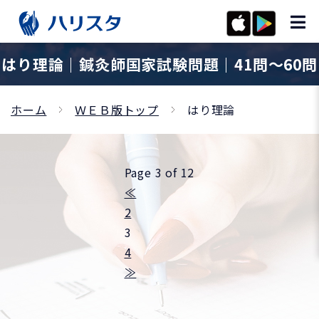
はり理論｜鍼灸師国家試験問題｜41問〜60問
ホーム
ＷＥＢ版トップ
はり理論
Page 3 of 12
≪
2
3
4
≫