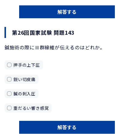
解答する
第26回国家試験 問題143
鍼施術の際にⅢ群線維が伝えるのはどれか。
押手の上下圧
鋭い切皮痛
鍼の刺入圧
重だるい響き感覚
解答する