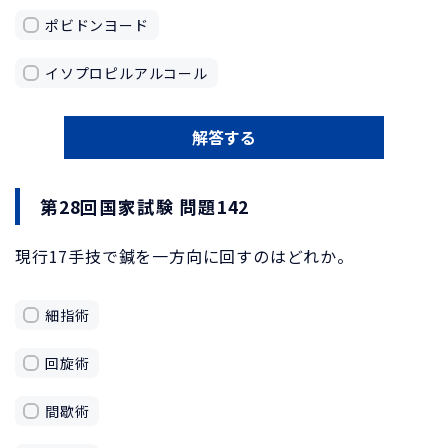
ポビドンヨード
イソプロピルアルコール
解答する
第28回国家試験 問題142
現行17手技で鍼を一方向に回すのはどれか。
細指術
回旋術
間歇術