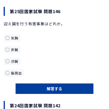
第25回国家試験 問題146
迎え鍼を行う有害事象はどれか。
気胸
折鍼
渋鍼
脳貧血
解答する
第24回国家試験 問題142