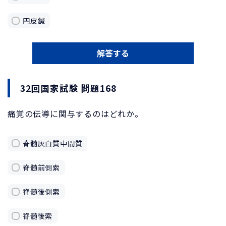
円皮鍼
解答する
32回国家試験 問題168
痛覚の伝導に関与するのはどれか。
脊髄灰白質中間質
脊髄前側索
脊髄後側索
脊髄後索